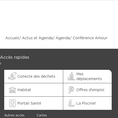
Accueil
Actus et Agenda
Agenda
Conférence Amour
Accès rapides
Mes
Collecte des déchets
déplacements
CONFÉRENCE
Habitat
Offres d'emploi
L'AMOUR,
Portail Santé
La Piscine!
L'AMOUR,
Autres accès
Cartes